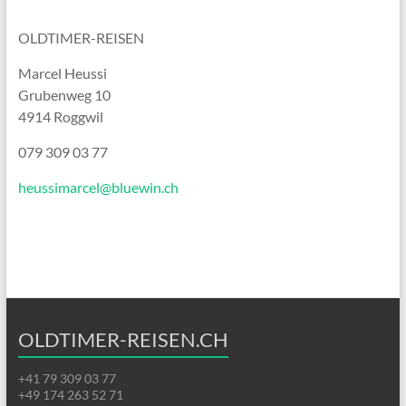
OLDTIMER-REISEN
Marcel Heussi
Grubenweg 10
4914 Roggwil
079 309 03 77
heussimarcel@bluewin.ch
OLDTIMER-REISEN.CH
+41 79 309 03 77
+49 174 263 52 71